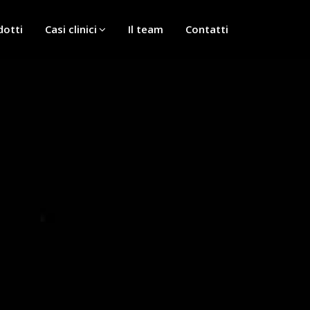
dotti
Casi clinici
Il team
Contatti