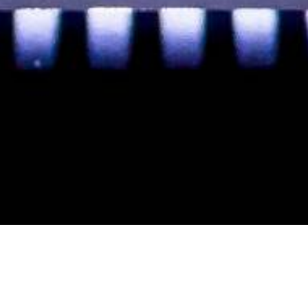
I VENEZIA GIULIA
L'EV
ONTOTECNICA È IN R